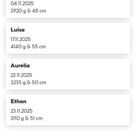
04.11.2025
2920 g & 48 cm
Luisa
17.11.2025
4140 g & 55 cm
Aurelia
22.11.2025
3235 g & 50 cm
Ethan
23.11.2025
3110 g & 51 cm