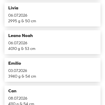
Livia
06.07.2026
2995 g & 50 cm
Leano Noah
06.07.2026
4010 g & 53 cm
Emilio
03.07.2026
3940 g & 54 cm
Can
08.07.2026
4110 g & 54 cm