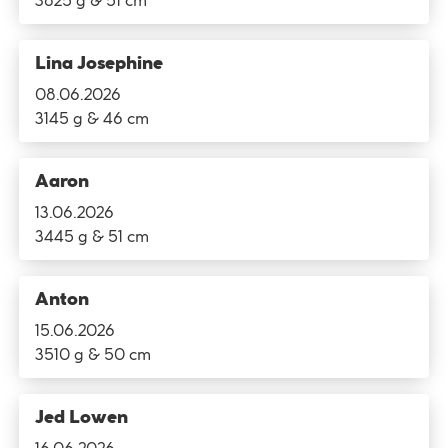
3825 g & 51 cm
Lina Josephine
08.06.2026
3145 g & 46 cm
Aaron
13.06.2026
3445 g & 51 cm
Anton
15.06.2026
3510 g & 50 cm
Jed Lowen