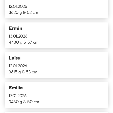
12.01.2026
3620 g & 52 cm
Ermin
13.01.2026
4430 g & 57 cm
Luisa
12.01.2026
3615 g & 53 cm
Emilia
17.01.2026
3430 g & 50 cm