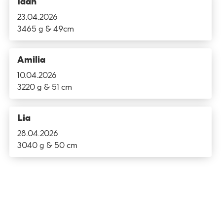
Idah
23.04.2026
3465 g & 49cm
Amilia
10.04.2026
3220 g & 51 cm
Lia
28.04.2026
3040 g & 50 cm