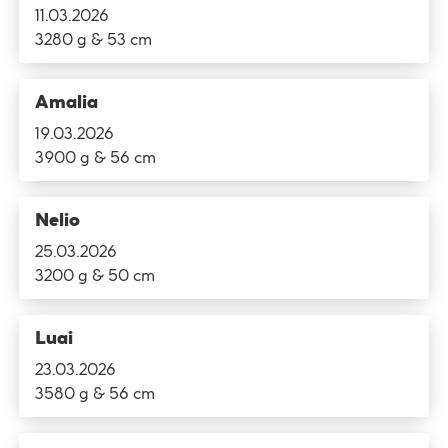
11.03.2026
3280 g & 53 cm
Amalia
19.03.2026
3900 g & 56 cm
Nelio
25.03.2026
3200 g & 50 cm
Luai
23.03.2026
3580 g & 56 cm