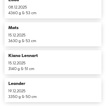
08.12.2025
4360 g & 53 cm
Mats
15.12.2025
3630 g & 53 cm
Kiano Lennart
15.12.2025
3140 g & 51 cm
Leander
19.12.2025
3350 g & 50 cm