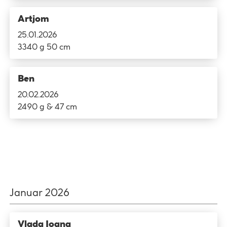
Artjom
25.01.2026
3340 g 50 cm
Ben
20.02.2026
2490 g & 47 cm
Januar 2026
Vlada Ioana