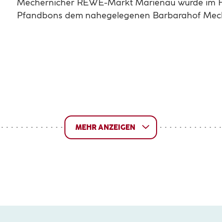
Mechernicher REWE-Markt Marienau wurde im Frü
Pfandbons dem nahegelegenen Barbarahof Mech
MEHR ANZEIGEN