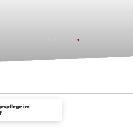
espflege im
f