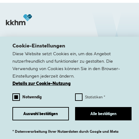
Nach der Aktivierung werden Cookies gesetzt und Daten
an Google übermittelt.
Zur Datenschutz­erklärung von Google
JA, KARTE ANZEIGEN!
Medizinische Einrichtungen
Cookie-Einstellungen
Medizinische Zentren & Facheinheiten
Diese Website setzt Cookies ein, um das Angebot
Pflege & Rehabilitation
nutzerfreundlich und funktionaler zu gestalten. Die
Verwendung von Cookies können Sie in den Browser-
Karriere
Einstellungen jederzeit ändern.
Details zur Cookie-Nutzung
Newsletter
Kontakt
Barrierefreiheit
Datenschutz
Impres
Notwendig
Statistiken *
nach
oben
Auswahl bestätigen
Alle bestätigen
* Datenverarbeitung Ihrer Nutzerdaten durch Google und Meta