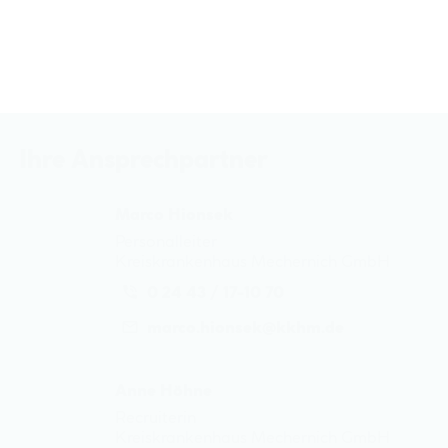
Ihre Ansprechpartner
Marco Hionsek
Personalleiter
Kreiskrankenhaus Mechernich GmbH
0 24 43 / 17-10 70
marco.hionsek@
kkhm.de
Anne Höhne
Recruiterin
Kreiskrankenhaus Mechernich GmbH