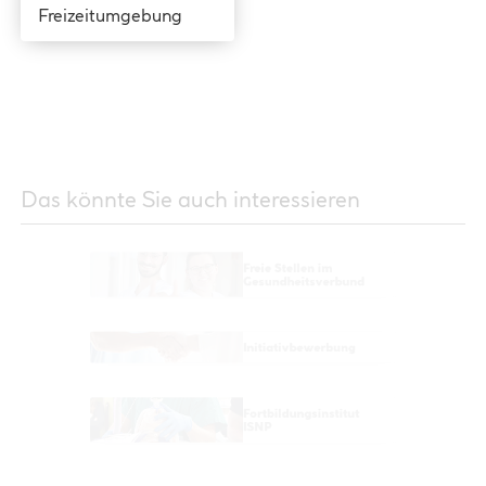
Freizeitumgebung
Das könnte Sie auch interessieren
Freie Stellen im
Gesundheitsverbund
Initiativbewerbung
Fortbildungsinstitut
ISNP