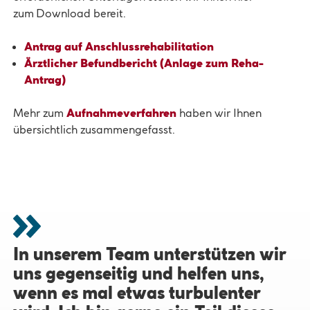
zum Download bereit.
Antrag auf Anschlussrehabilitation
Ärztlicher Befundbericht (Anlage zum Reha-
Antrag)
Mehr zum
Aufnahmeverfahren
haben wir Ihnen
übersichtlich zusammengefasst.
In unserem Team unterstützen wir
In unserem Team unterstützen wir
In unserem Team unterstützen wir
uns gegenseitig und helfen uns,
uns gegenseitig und helfen uns,
uns gegenseitig und helfen uns,
wenn es mal etwas turbulenter
wenn es mal etwas turbulenter
wenn es mal etwas turbulenter