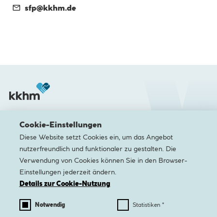
sfp@
kkhm.de
Medizinische Einrichtungen
Cookie-Einstellungen
Diese Website setzt Cookies ein, um das Angebot
Medizinische Zentren & Facheinheiten
nutzerfreundlich und funktionaler zu gestalten. Die
Pflege & Rehabilitation
Verwendung von Cookies können Sie in den Browser-
Karriere
Einstellungen jederzeit ändern.
Details zur Cookie-Nutzung
Newsletter
Kontakt
Barrierefreiheit
Datenschutz
Impres
Notwendig
Statistiken *