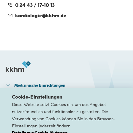
0 24 43 / 17-10 13
kardiologie@
kkhm.de
Medizinische Einrichtungen
Medizinische Zentren & Facheinheiten
Cookie-Einstellungen
Diese Website setzt Cookies ein, um das Angebot
Pflege & Rehabilitation
nutzerfreundlich und funktionaler zu gestalten. Die
Karriere
Verwendung von Cookies können Sie in den Browser-
Einstellungen jederzeit ändern.
Newsletter
Kontakt
Barrierefreiheit
Datenschutz
Impres