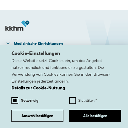
Medizinische Einrichtungen
Cookie-Einstellungen
Medizinische Zentren & Facheinheiten
Diese Website setzt Cookies ein, um das Angebot
Pflege & Rehabilitation
nutzerfreundlich und funktionaler zu gestalten. Die
Karriere
Verwendung von Cookies können Sie in den Browser-
Einstellungen jederzeit ändern.
Newsletter
Kontakt
Barrierefreiheit
Datenschutz
Impres
Details zur Cookie-Nutzung
Notwendig
Statistiken *
nach
oben
Auswahl bestätigen
Alle bestätigen