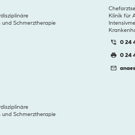
Chefarztse
rdisziplinäre
Klinik für 
in und Schmerztherapie
Intensivme
Krankenh
0 24 4
0 24 4
anaes
rdisziplinäre
in und Schmerztherapie