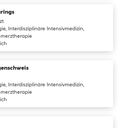
rings
zt
ie, Interdisziplinäre Intensivmedizin,
hmerztherapie
ich
genschweis
ie, Interdisziplinäre Intensivmedizin,
hmerztherapie
ich