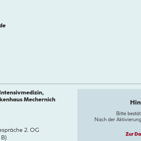
de
 Intensivmedizin,
nkenhaus Mechernich
Hin
Bitte bestä
Nach der Aktivierun
espräche 2. OG
Zur Da
 B)