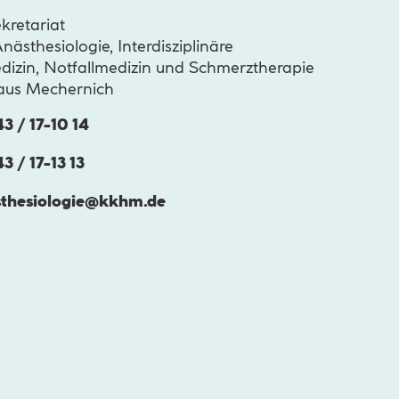
kretariat
Anästhesiologie, Interdisziplinäre
dizin, Notfallmedizin und Schmerztherapie
aus Mechernich
3 / 17-10 14
3 / 17-13 13
thesiologie@
kkhm.de